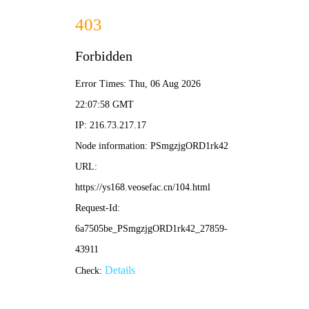
⚡ 酷客影院
酷炫视界 · 客享精彩
酷客首页
热映榜
经典库
酷荐片单
追剧日历
‹
›
⚡ 深渊代码
科幻悬疑 · 高能反转
⚡ 极速交锋
动作犯罪 · 街头飙战
⚡ 长安十二时辰·秘
古装谍战 · 国风美学
⚡ 心动便利店
浪漫爱情 · 治愈爆笑
⚡ 热血创造营
综艺选秀 · 神仙舞台